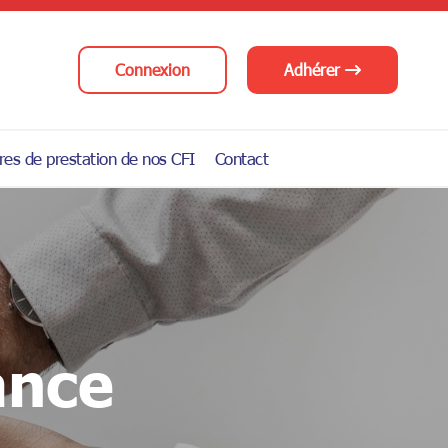
Connexion
Adhérer
res de prestation de nos CFI
Contact
ance