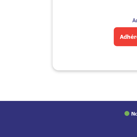
A
Adhér
No