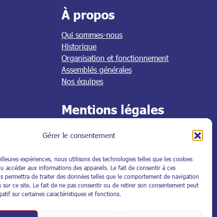
À propos
Qui sommes-nous
Historique
Organisation et fonctionnement
Assemblés générales
Nos équipes
Mentions légales
Mentions légales
Gérer le consentement
Politique de confidentialité
Plan du site
eilleures expériences, nous utilisons des technologies telles que les cookies
Politique de cookies
u accéder aux informations des appareils. Le fait de consentir à ces
s permettra de traiter des données telles que le comportement de navigation
 sur ce site. Le fait de ne pas consentir ou de retirer son consentement peut
atif sur certaines caractéristiques et fonctions.