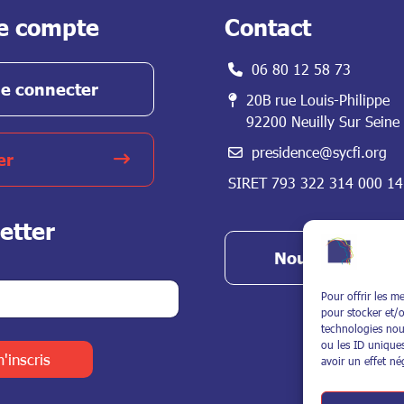
e compte
Contact
06 80 12 58 73
e connecter
20B rue Louis-Philippe
92200 Neuilly Sur Seine
presidence@sycfi.org
er
SIRET 793 322 314 000 14
etter
Nous contacter
Pour offrir les m
pour stocker et/o
technologies nou
ou les ID uniques
'inscris
avoir un effet nég