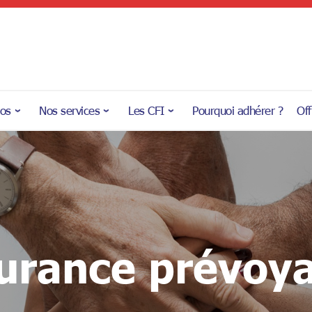
pos
Nos services
Les CFI
Pourquoi adhérer ?
Off
urance prévoy