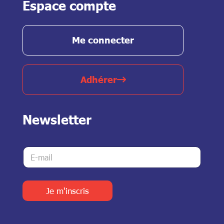
Espace compte
Me connecter
Adhérer
Newsletter
*
E
E
-
-
m
m
a
a
i
Je m'inscris
i
l
l
*
*