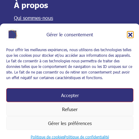
À propos
Qui sommes-nous
Historique
Organisation et fonctionnement
Gérer le consentement
Assemblés générales
Nos équipes
Pour offrir les meilleures expériences, nous utilisons des technologies telles
que les cookies pour stocker et/ou accéder aux informations des appareils.
Le fait de consentir à ces technologies nous permettra de traiter des
Mentions légales
données telles que le comportement de navigation ou les ID uniques sur ce
site. Le fait de ne pas consentir ou de retirer son consentement peut avoir
un effet négatif sur certaines caractéristiques et fonctions.
Mentions légales
Politique de confidentialité
Plan du site
Accepter
Politique de cookies
Refuser
Gérer les préférences
© SYCFI 2025 | Site Internet développé par
A2ID SOLUTION
Politique de cookies
Politique de confidentialité