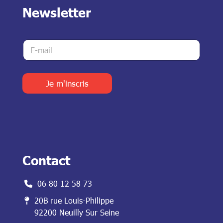
Newsletter
E
E
-
-
m
m
a
a
i
i
Je m'inscris
l
l
*
*
E
-
m
a
i
l
Contact
06 80 12 58 73
20B rue Louis-Philippe
92200 Neuilly Sur Seine