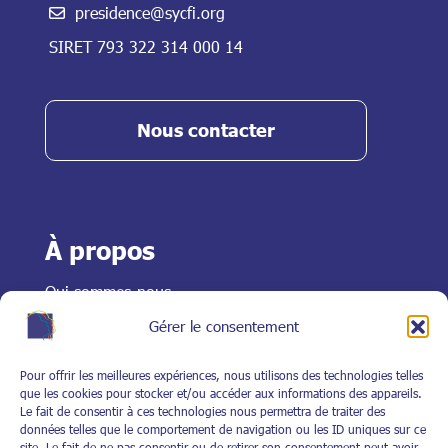
presidence@sycfi.org
SIRET 793 322 314 000 14
Nous contacter
À propos
Qui sommes-nous
Historique
Gérer le consentement
Organisation et fonctionnement
Assemblés générales
Pour offrir les meilleures expériences, nous utilisons des technologies telles
Nos équipes
que les cookies pour stocker et/ou accéder aux informations des appareils.
Le fait de consentir à ces technologies nous permettra de traiter des
données telles que le comportement de navigation ou les ID uniques sur ce
Mentions légales
site. Le fait de ne pas consentir ou de retirer son consentement peut avoir