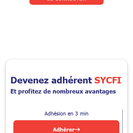
-
u
m
v
a
e
i
n
l
i
*
r
d
e
m
o
i
Devenez adhérent
SYCFI
Et profitez de nombreux avantages
Adhésion en 3 min
Adhérer