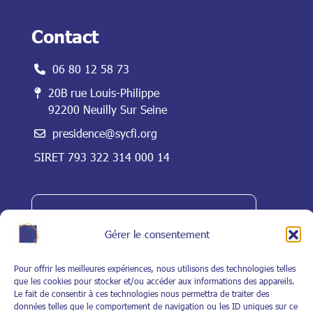
l
*
Contact
06 80 12 58 73
20B rue Louis-Philippe
92200 Neuilly Sur Seine
presidence@sycfi.org
SIRET 793 322 314 000 14
Nous contacter
Gérer le consentement
Pour offrir les meilleures expériences, nous utilisons des technologies telles
que les cookies pour stocker et/ou accéder aux informations des appareils.
Le fait de consentir à ces technologies nous permettra de traiter des
À propos
données telles que le comportement de navigation ou les ID uniques sur ce