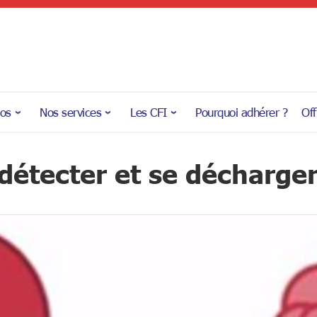
pos
Nos services
Les CFI
Pourquoi adhérer ?
Off
étecter et se décharger