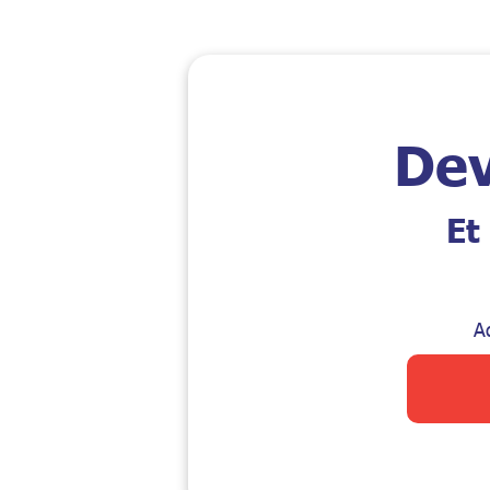
Dev
Et
A