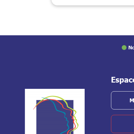
No
Espac
M