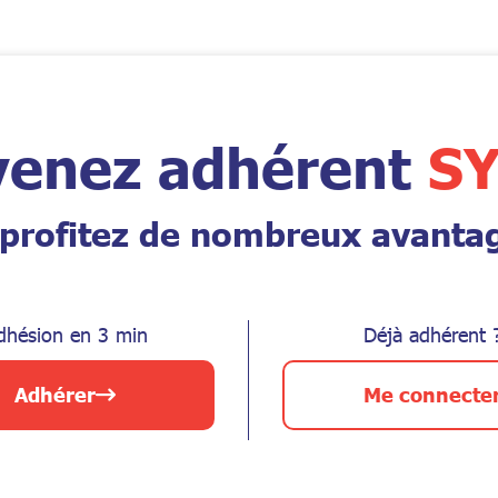
enez adhérent
SY
 profitez de nombreux avanta
dhésion en 3 min
Déjà adhérent 
Adhérer
Me connecte