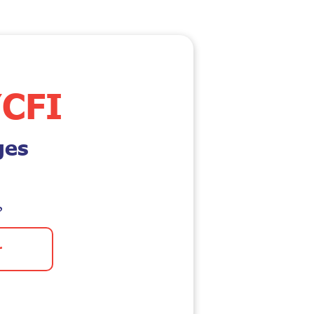
CFI
ges
?
r