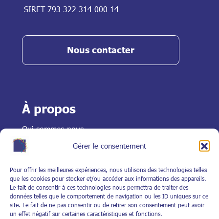
SIRET 793 322 314 000 14
Nous contacter
À propos
Qui sommes-nous
Historique
Gérer le consentement
Organisation et fonctionnement
Assemblés générales
Pour offrir les meilleures expériences, nous utilisons des technologies telles
Nos équipes
que les cookies pour stocker et/ou accéder aux informations des appareils.
Le fait de consentir à ces technologies nous permettra de traiter des
données telles que le comportement de navigation ou les ID uniques sur ce
Mentions légales
site. Le fait de ne pas consentir ou de retirer son consentement peut avoir
un effet négatif sur certaines caractéristiques et fonctions.