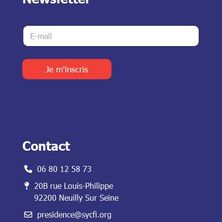
E
E
-
-
m
m
a
a
i
i
Je m'inscris
l
l
E
*
-
m
a
i
l
E
Contact
-
m
a
06 80 12 58 73
i
l
20B rue Louis-Philippe
92200 Neuilly Sur Seine
presidence@sycfi.org