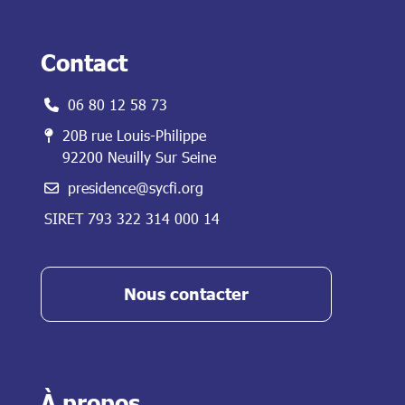
a
i
l
Contact
06 80 12 58 73
20B rue Louis-Philippe
92200 Neuilly Sur Seine
presidence@sycfi.org
SIRET 793 322 314 000 14
Nous contacter
À propos