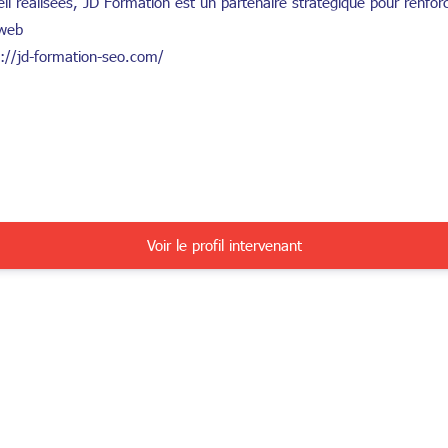
eil réalisées, JD Formation est un partenaire stratégique pour renfor
 web
s://jd-formation-seo.com/
Voir le profil intervenant