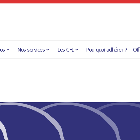
pos
Nos services
Les CFI
Pourquoi adhérer ?
Off
John Da Silveir