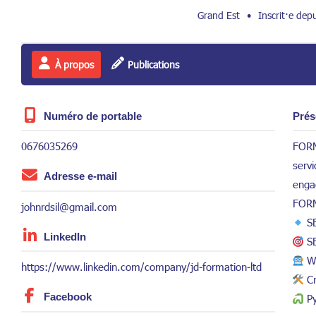
Grand Est
•
Inscrit·e depu
À propos
Publications
Numéro de portable
Prés
0676035269
FORM
serv
Adresse e-mail
enga
FORMA
johnrdsil@gmail.com
SE
LinkedIn
SE
Wo
https://www.linkedin.com/company/jd-formation-ltd
Cr
Facebook
Py